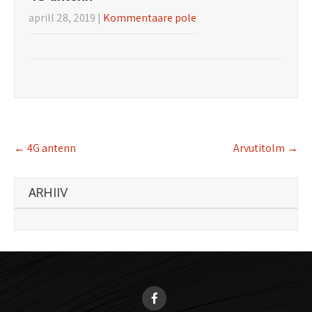
aprill 28, 2019
|
Kommentaare pole
Post
←
4G antenn
Arvutitolm
→
navigation
ARHIIV