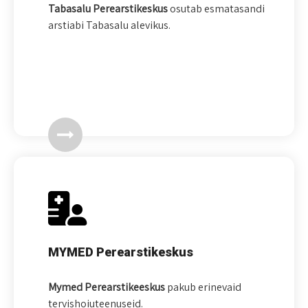
Tabasalu Perearstikeskus
osutab esmatasandi
arstiabi Tabasalu alevikus.
MYMED Perearstikeskus
Mymed
Perearstikeeskus
pakub erinevaid
tervishoiuteenuseid.