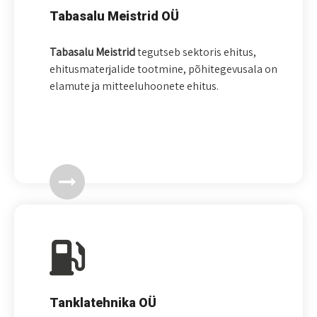
Tabasalu Meistrid OÜ
Tabasalu Meistrid
tegutseb sektoris ehitus,
ehitusmaterjalide tootmine, põhitegevusala on
elamute ja mitteeluhoonete ehitus.
Tanklatehnika
OÜ