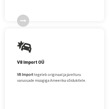
V8 Import OÜ
V8 Import
tegeleb originaal ja järelturu
varuosade müügiga Ameerika sõidukitele.